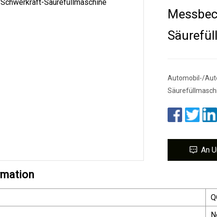
Messbech
Säurefül
Automobil-/Aut
Säurefüllmasch
An U
rmation
Q
N