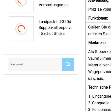
Anwendung:
Verpackungsmasch
Präzise volu
Ine, Snack-Kekse,
Tassenfüllung,
Funktionen:
Landpack Ld-320d
Aluminiumfolien-
Gießen Sie di
Suppenkaffeepulve
Versiegelungsmas
R Sachet Sticks
drücken Sie d
Chine
Beutel Wiegen
Merkmale:
Füllpackung
Füllverpackungsma
Als Steuerze
Schine
Säurefüllmen
Material von
Wägepräzisio
usw. aus.
Technische P
1. Eingangsl
2. Gasquelle
3. Füllgenaui