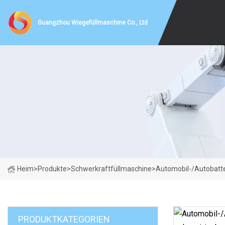
Guangzhou Wiegefüllmaschine Co., Ltd
Heim
>
Produkte
>
Schwerkraftfüllmaschine
>
Automobil-/Autobatt
PRODUKTKATEGORIEN