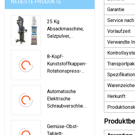
NEUESTE PRODUKTE
Garantie
Service nach
25 Kg
Absackmaschine,
Vorlaufzeit
Salzpulver,
Verwandte In
Abfüllmaschine
Kontrollsyst
8-Kopf-
Kunststoffkappen-
Transportpak
Rotationspress-
Spezifikation
Speiseöl-
Verschließmaschin
Warenzeiche
Automatische
E
Herkunft
Elektrische
Schraubverschließ
Produktionsk
Maschine Für
Händedesinfektion
Produktbe
Gemüse-Obst-
Smittel
Tablett-