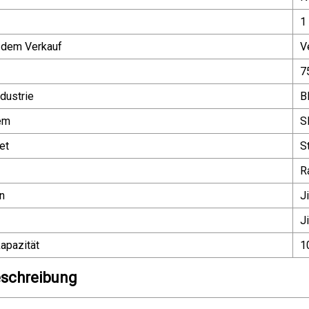
1
 dem Verkauf
V
7
dustrie
B
em
S
et
S
R
n
J
J
apazität
1
schreibung