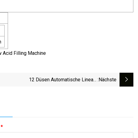
h
12 Düsen Automatische Lineare
:nächste
Flüssigkeitsflaschen-Schwerkraftüberlauf-
Füllmaschine
:
*