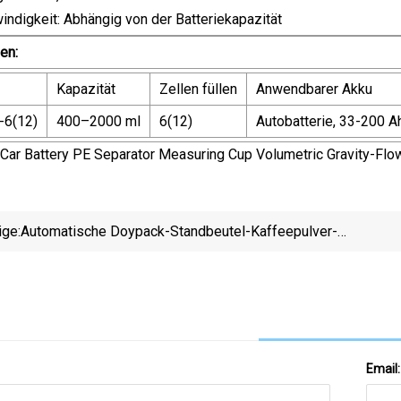
indigkeit: Abhängig von der Batteriekapazität
en:
Kapazität
Zellen füllen
Anwendbarer Akku
-6(12)
400–2000 ml
6(12)
Autobatterie, 33-200 A
ige:
Automatische Doypack-Standbeutel-Kaffeepulver-
Granulatbeutel-Wiegefüllmaschine Mit
Mehrkopfwaage
Email