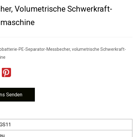
er, Volumetrische Schwerkraft-
lmaschine
obatterie-PE-Separator-Messbecher, volumetrische Schwerkraft-
ine
ns Senden
GS11
eu