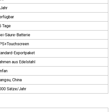
 Jahr
erfügbar
5 Tage
lei-Säure-Batterie
PS+Touchscreen
tandard-Exportpaket
ahmen aus Edelstahl
infan
iangsu, China
000 Sätze/Jahr