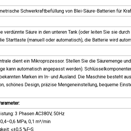
metrische Schwerkraftbefüllung von Blei-Säure-Batterien für Kra
e verdünnte Säure in den unteren Tank (oder leiten Sie sie durch
ie Starttaste (manuell oder automatisch), die Batterie wird autom
ntrale dient ein Mikroprozessor. Stellen Sie die Säuremenge und
ge kann automatisch angepasst werden). Schlüsselkomponenten v
 bekannten Marken im In- und Ausland. Die Maschine besteht aus
n, schönes Design, präzise Mengeneinstellung, bequeme Einstel
arameter:
eistung: 3 Phasen AC380V, 50Hz
: 0,4–0,6 MPa, 0,1 m³/min
gkeit: ≤±0,5 %F•S