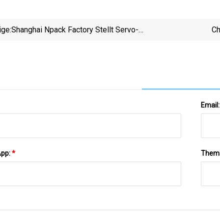
ige:
Shanghai Npack Factory Stellt Servo-
Ch
Sprüh-/Pumpen-/Schraubverschluss-
Verschließmaschine Her
Email
App:
*
Them