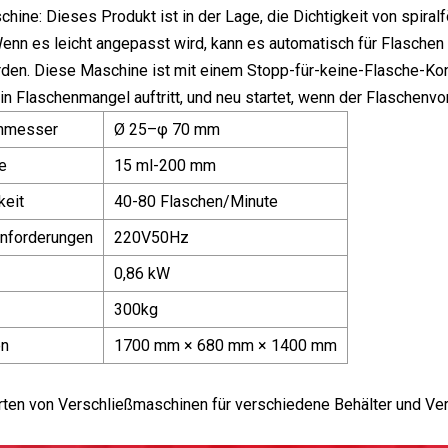
hine: Dieses Produkt ist in der Lage, die Dichtigkeit von spira
nn es leicht angepasst wird, kann es automatisch für Flaschen
den. Diese Maschine ist mit einem Stopp-für-keine-Flasche-Kon
in Flaschenmangel auftritt, und neu startet, wenn der Flaschenvor
chmesser
Ø 25–φ 70 mm
e
15 ml-200 mm
keit
40-80 Flaschen/Minute
Anforderungen
220V50Hz
0,86 kW
300kg
n
1700 mm × 680 mm × 1400 mm
Arten von Verschließmaschinen für verschiedene Behälter und Ve