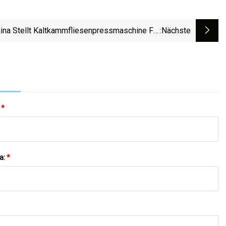
ina Stellt Kaltkammfliesenpressmaschine Für
:nächste
Metalldächer Her
:
*
a:
*