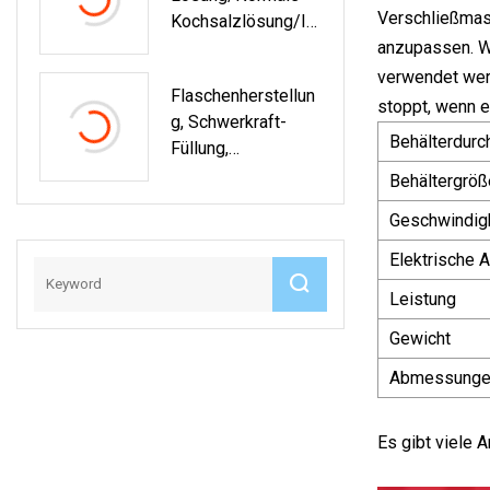
Verschließmasc
Kochsalzlösung/IV
F/BFS-Set-
anzupassen. We
Maschine IV-
verwendet wer
Flaschenherstellun
Flüssigkeiten Zum
stoppt, wenn e
G, Schwerkraft-
Blasen, Füllen Und
Behälterdur
Füllung,
Verschließen,
Wasserabfüllung,
Montagemaschine,
Behältergröß
Preis, Blas-Füll-
Normale
Geschwindig
Versiegelungsmas
Kochsalzlösung,
Chine
PP-Flasche, BFS-
Elektrische 
Ausrüstung
Leistung
Gewicht
Abmessunge
Es gibt viele 