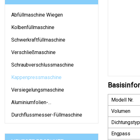
Abfüllmaschine Wiegen
Kolbenfüllmaschine
Schwerkraftfüllmaschine
Verschließmaschine
Schraubverschlussmaschine
Kappenpressmaschine
Basisinfo
Versiegelungsmaschine
Modell Nr.
Aluminiumfolien-
Versiegelungsmaschine
Volumen
Durchflussmesser-Füllmaschine
Dichtungstyp
Engpass