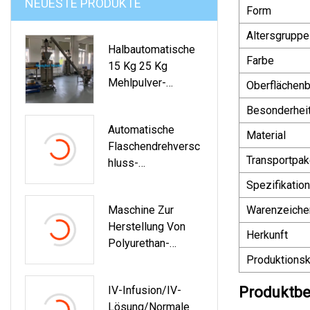
NEUESTE PRODUKTE
Form
Altersgruppe
Halbautomatische
Farbe
15 Kg 25 Kg
Mehlpulver-
Oberflächen
Abfüllmaschine
Besonderhei
Automatische
Material
Flaschendrehversc
Transportpak
Hluss-
Verpackungsmasch
Spezifikation
Ine Für Kunststoff-
Maschine Zur
Warenzeiche
Oder Glasflaschen,
Herstellung Von
Mit
Herkunft
Polyurethan-
Schraubverschluss
Streifenschaum
Produktionsk
(ACM-1208)
Zum Abdichten
IV-Infusion/IV-
Produktbe
Lösung/normale