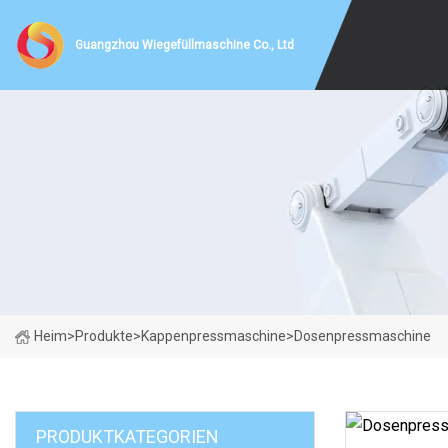
Guangzhou Wiegefüllmaschine Co., Ltd
Heim
>
Produkte
>
Kappenpressmaschine
>
Dosenpressmaschine
PRODUKTKATEGORIEN