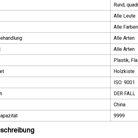
Rund, quadr
Alle Leute
Alle Farben
behandlung
Alle Arten
t
Alle Arten
Plastik, Fl
et
Holzkiste
ISO: 9001
n
DER FALL
China
apazität
9999
schreibung