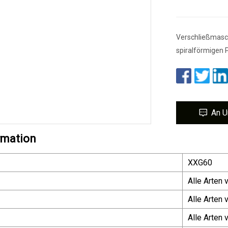
Verschließmaschi
spiralförmigen 
An U
rmation
XXG60
Alle Arten 
Alle Arten
Alle Arten