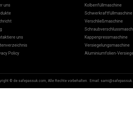
r uns
Kolbenfüllmaschine
odukte
Schwerkraftfüllmaschine
hricht
Verschließmaschine
g
Schraubverschlussmasch
taktiere uns
Kappenpressmaschine
tenverzeichnis
Versiegelungsmaschine
vacy Policy
Aluminiumfolien-Versie
right © de.safepassuk.com, Alle Rechte vorbehalten. Email:
sami@safepassuk