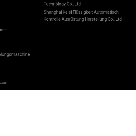
Technology Co., Ltd
Shanghai Kelei Flüssigkeit Automatisch
Kontrolle Ausrüstung Herstellung Co., Ltd
ine
gelungsmaschine
.com