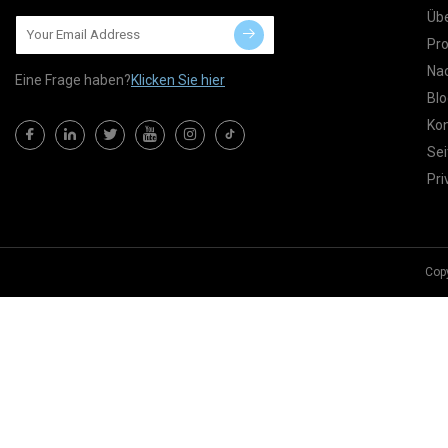
Übe
Pr
Nac
Eine Frage haben?
Klicken Sie hier
Blo
Kon
Sei
Pri
Copy