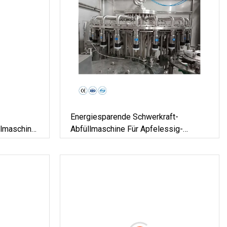
Energiesparende Schwerkraft-
lmaschine,
Abfüllmaschine Für Apfelessig-
ge-, Füll-
Plastikflaschen