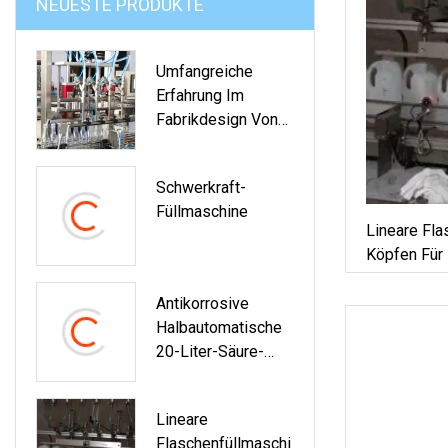
NEUESTE PRODUKTE
Umfangreiche
Erfahrung Im
Fabrikdesign Von
Automatischen
Schwerkraft-
Schwerkraft-
Flaschenfüllmaschi
Füllmaschine
Nen
Lineare Fla
Köpfen Für 
Chemikalien
Flüssige Sc
Antikorrosive
Halbautomatische
20-Liter-Säure-
Alkali-Chemikalien-
Flüssigkeits-
Lineare
Wiege-Dosier-
Flaschenfüllmaschi
Abfüllmaschine