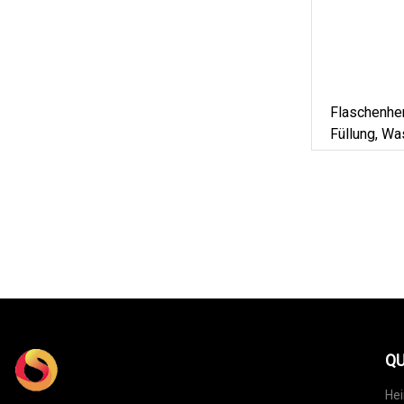
Flaschenher
Füllung, Wa
Füll-Versi
QU
He