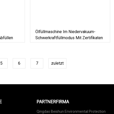
Ölfüllmaschine Im Niedervakuum-
bfüllen
Schwerkraftfüllmodus Mit Zertifikaten
5
6
7
zuletzt
E
PARTNERFIRMA
Qingdao Beishun Environmental Protection