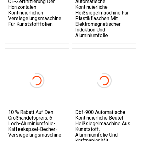
CE-Zertifizierung Der
Automatische
Horizontalen
Kontinuierliche
Kontinuierlichen
Heißsiegelmaschine Für
Versiegelungsmaschine
Plastikflaschen Mit
Für Kunststofffolien
Elektromagnetischer
Induktion Und
Aluminiumfolie
10 % Rabatt Auf Den
Dbf-900 Automatische
Großhandelspreis, 6-
Kontinuierliche Beutel-
Loch-Aluminiumfolie-
Heißsiegelmaschine Aus
Kaffeekapsel-Becher-
Kunststoff,
Versiegelungsmaschine
Aluminiumfolie Und
Kraftpapier Mit