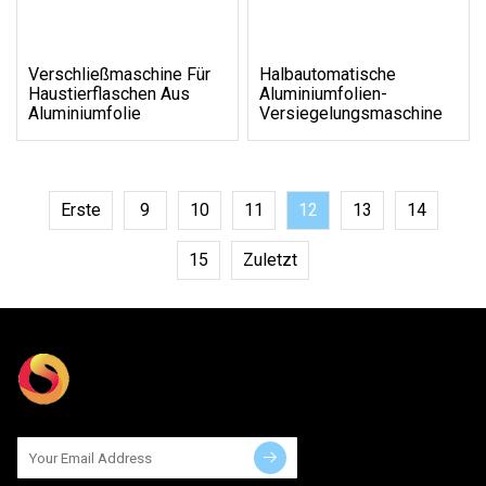
Verschließmaschine Für
Halbautomatische
Haustierflaschen Aus
Aluminiumfolien-
Aluminiumfolie
Versiegelungsmaschine
Erste
9
10
11
12
13
14
15
Zuletzt