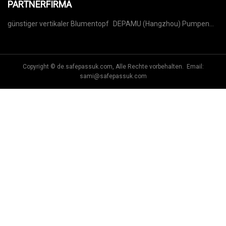
PARTNERFIRMA
günstiger vertikaler Blumentopf
DEPAMU (Hangzhou) Pumpen
Technology Co., Ltd
Copyright © de.safepassuk.com, Alle Rechte vorbehalten. Email:
sami@safepassuk.com